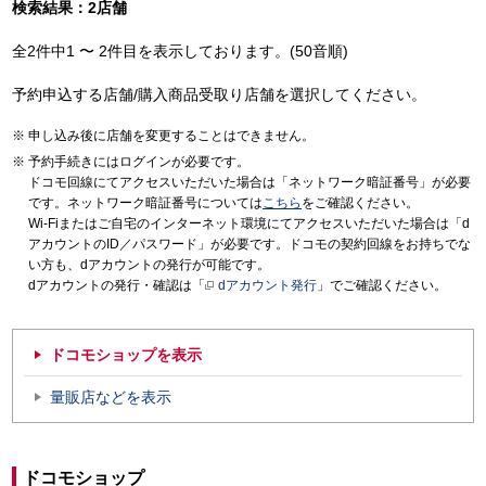
検索結果：2店舗
全2件中1 〜 2件目を表示しております。(50音順)
予約申込する店舗/購入商品受取り店舗を選択してください。
申し込み後に店舗を変更することはできません。
予約手続きにはログインが必要です。
ドコモ回線にてアクセスいただいた場合は「ネットワーク暗証番号」が必要
です。ネットワーク暗証番号については
こちら
をご確認ください。
Wi-Fiまたはご自宅のインターネット環境にてアクセスいただいた場合は「d
アカウントのID／パスワード」が必要です。ドコモの契約回線をお持ちでな
い方も、dアカウントの発行が可能です。
dアカウントの発行・確認は「
dアカウント発行
」でご確認ください。
ドコモショップを表示
量販店などを表示
ドコモショップ