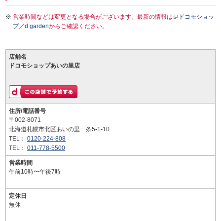
営業時間などは変更となる場合がございます。最新の情報は
ドコモショッ
プ／d garden
からご確認ください。
店舗名
ドコモショップあいの里店
住所/電話番号
〒002-8071
北海道札幌市北区あいの里一条5-1-10
TEL：
0120-224-808
TEL：
011-778-5500
営業時間
午前10時〜午後7時
定休日
無休