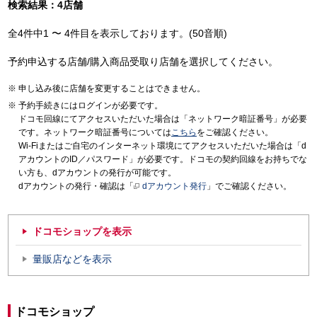
検索結果：4店舗
全4件中1 〜 4件目を表示しております。(50音順)
予約申込する店舗/購入商品受取り店舗を選択してください。
申し込み後に店舗を変更することはできません。
予約手続きにはログインが必要です。
ドコモ回線にてアクセスいただいた場合は「ネットワーク暗証番号」が必要
です。ネットワーク暗証番号については
こちら
をご確認ください。
Wi-Fiまたはご自宅のインターネット環境にてアクセスいただいた場合は「d
アカウントのID／パスワード」が必要です。ドコモの契約回線をお持ちでな
い方も、dアカウントの発行が可能です。
dアカウントの発行・確認は「
dアカウント発行
」でご確認ください。
ドコモショップを表示
量販店などを表示
ドコモショップ