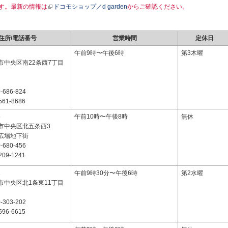
す。最新の情報は
ドコモショップ／d garden
からご確認ください。
住所/電話番号
営業時間
定休日
2
午前9時〜午後6時
第3木曜
市中央区南22条西7丁目
-686-824
561-8686
5
午前10時〜午後8時
無休
市中央区北五条西3
広場地下街
-680-456
209-1241
1
午前9時30分〜午後6時
第2水曜
市中央区北1条東11丁目
-303-202
596-6615