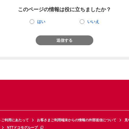
このページの情報は役に立ちましたか？
はい
いいえ
送信する
トご利用にあたって
お客さまご利用端末からの情報の外部送信について
見
NTTドコモグループ