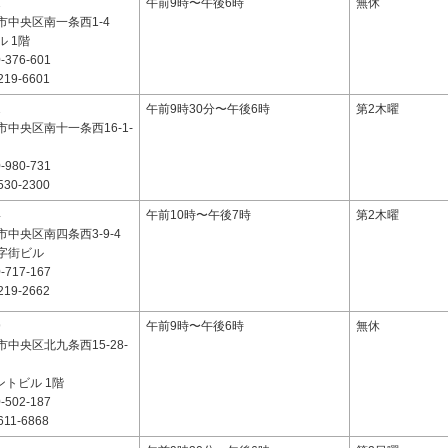
1
午前9時〜午後6時
無休
市中央区南一条西1-4
 1階
-376-601
219-6601
1
午前9時30分〜午後6時
第2木曜
中央区南十一条西16-1-
-980-731
530-2300
4
午前10時〜午後7時
第2木曜
中央区南四条西3-9-4
字街ビル
-717-167
219-2662
9
午前9時〜午後6時
無休
中央区北九条西15-28-
ントビル 1階
-502-187
611-6868