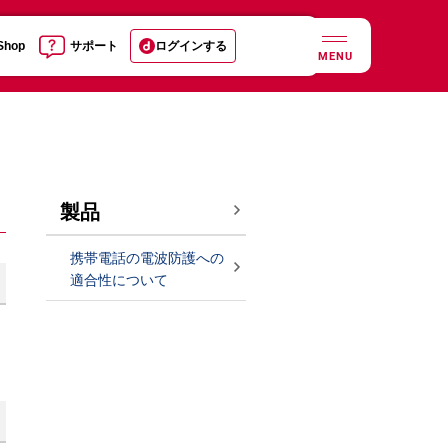
 Shop
サポート
ログインする
MENU
製品
携帯電話の電波防護への
適合性について