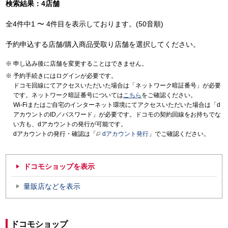
検索結果：4店舗
全4件中1 〜 4件目を表示しております。(50音順)
予約申込する店舗/購入商品受取り店舗を選択してください。
申し込み後に店舗を変更することはできません。
予約手続きにはログインが必要です。
ドコモ回線にてアクセスいただいた場合は「ネットワーク暗証番号」が必要
です。ネットワーク暗証番号については
こちら
をご確認ください。
Wi-Fiまたはご自宅のインターネット環境にてアクセスいただいた場合は「d
アカウントのID／パスワード」が必要です。ドコモの契約回線をお持ちでな
い方も、dアカウントの発行が可能です。
dアカウントの発行・確認は「
dアカウント発行
」でご確認ください。
ドコモショップを表示
量販店などを表示
ドコモショップ