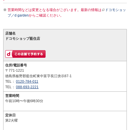
営業時間などは変更となる場合がございます。最新の情報は
ドコモショッ
プ／d garden
からご確認ください。
店舗名
ドコモショップ藍住店
住所/電話番号
〒771-1221
徳島県板野郡藍住町東中富字長江傍示87-1
TEL：
0120-784-011
TEL：
088-693-2221
営業時間
午前10時〜午後6時30分
定休日
第2火曜