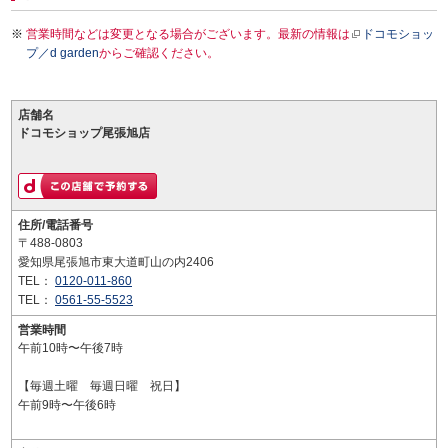
営業時間などは変更となる場合がございます。最新の情報は
ドコモショッ
プ／d garden
からご確認ください。
店舗名
ドコモショップ尾張旭店
住所/電話番号
〒488-0803
愛知県尾張旭市東大道町山の内2406
TEL：
0120-011-860
TEL：
0561-55-5523
営業時間
午前10時〜午後7時
【毎週土曜 毎週日曜 祝日】
午前9時〜午後6時