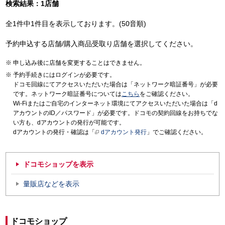
検索結果：1店舗
全1件中1件目を表示しております。(50音順)
予約申込する店舗/購入商品受取り店舗を選択してください。
申し込み後に店舗を変更することはできません。
予約手続きにはログインが必要です。
ドコモ回線にてアクセスいただいた場合は「ネットワーク暗証番号」が必要
です。ネットワーク暗証番号については
こちら
をご確認ください。
Wi-Fiまたはご自宅のインターネット環境にてアクセスいただいた場合は「d
アカウントのID／パスワード」が必要です。ドコモの契約回線をお持ちでな
い方も、dアカウントの発行が可能です。
dアカウントの発行・確認は「
dアカウント発行
」でご確認ください。
ドコモショップを表示
量販店などを表示
ドコモショップ