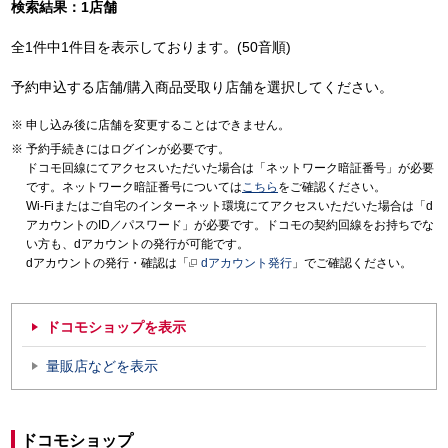
検索結果：1店舗
全1件中1件目を表示しております。(50音順)
予約申込する店舗/購入商品受取り店舗を選択してください。
申し込み後に店舗を変更することはできません。
予約手続きにはログインが必要です。
ドコモ回線にてアクセスいただいた場合は「ネットワーク暗証番号」が必要
です。ネットワーク暗証番号については
こちら
をご確認ください。
Wi-Fiまたはご自宅のインターネット環境にてアクセスいただいた場合は「d
アカウントのID／パスワード」が必要です。ドコモの契約回線をお持ちでな
い方も、dアカウントの発行が可能です。
dアカウントの発行・確認は「
dアカウント発行
」でご確認ください。
ドコモショップを表示
量販店などを表示
ドコモショップ