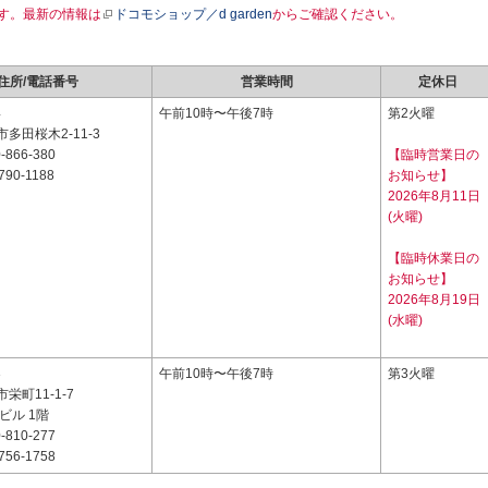
す。最新の情報は
ドコモショップ／d garden
からご確認ください。
住所/電話番号
営業時間
定休日
4
午前10時〜午後7時
第2火曜
多田桜木2-11-3
-866-380
【臨時営業日の
790-1188
お知らせ】
2026年8月11日
(火曜)
【臨時休業日の
お知らせ】
2026年8月19日
(水曜)
3
午前10時〜午後7時
第3火曜
栄町11-1-7
ビル 1階
-810-277
756-1758