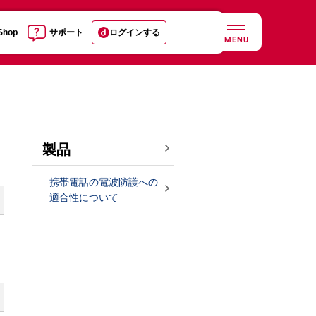
 Shop
サポート
ログインする
MENU
製品
携帯電話の電波防護への
適合性について