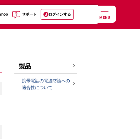
 Shop
サポート
ログインする
MENU
製品
携帯電話の電波防護への
適合性について