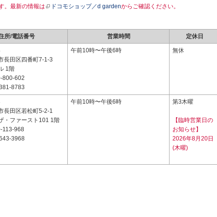
す。最新の情報は
ドコモショップ／d garden
からご確認ください。
住所/電話番号
営業時間
定休日
4
午前10時〜午後6時
無休
長田区四番町7-1-3
 1階
-800-602
381-8783
8
午前10時〜午後6時
第3木曜
長田区若松町5-2-1
・ファースト101 1階
【臨時営業日の
-113-968
お知らせ】
643-3968
2026年8月20日
(木曜)