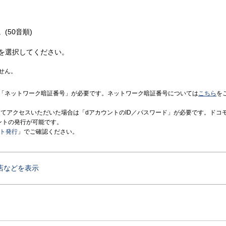
(50音順)
を選択してください。
せん。
「ネットワーク暗証番号」が必要です。ネットワーク暗証番号については
こちら
を
境にてアクセスいただいた場合は「dアカウントのID／パスワード」が必要です。ドコ
ントの発行が可能です。
ント発行
」でご確認ください。
店などを表示