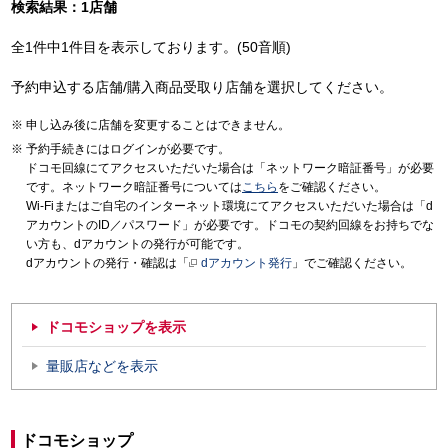
検索結果：1店舗
全1件中1件目を表示しております。(50音順)
予約申込する店舗/購入商品受取り店舗を選択してください。
申し込み後に店舗を変更することはできません。
予約手続きにはログインが必要です。
ドコモ回線にてアクセスいただいた場合は「ネットワーク暗証番号」が必要
です。ネットワーク暗証番号については
こちら
をご確認ください。
Wi-Fiまたはご自宅のインターネット環境にてアクセスいただいた場合は「d
アカウントのID／パスワード」が必要です。ドコモの契約回線をお持ちでな
い方も、dアカウントの発行が可能です。
dアカウントの発行・確認は「
dアカウント発行
」でご確認ください。
ドコモショップを表示
量販店などを表示
ドコモショップ