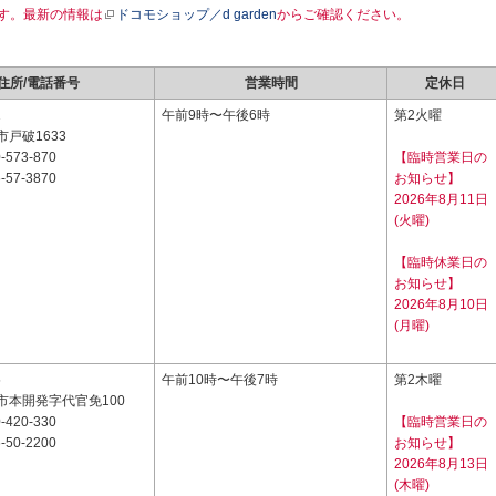
す。最新の情報は
ドコモショップ／d garden
からご確認ください。
住所/電話番号
営業時間
定休日
1
午前9時〜午後6時
第2火曜
戸破1633
-573-870
【臨時営業日の
-57-3870
お知らせ】
2026年8月11日
(火曜)
【臨時休業日の
お知らせ】
2026年8月10日
(月曜)
5
午前10時〜午後7時
第2木曜
市本開発字代官免100
-420-330
【臨時営業日の
-50-2200
お知らせ】
2026年8月13日
(木曜)