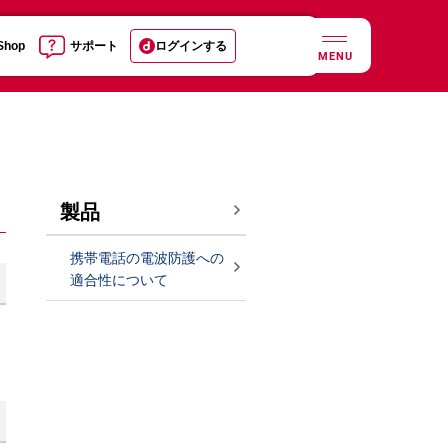
 Shop
サポート
ログインする
MENU
製品
携帯電話の電波防護への
適合性について