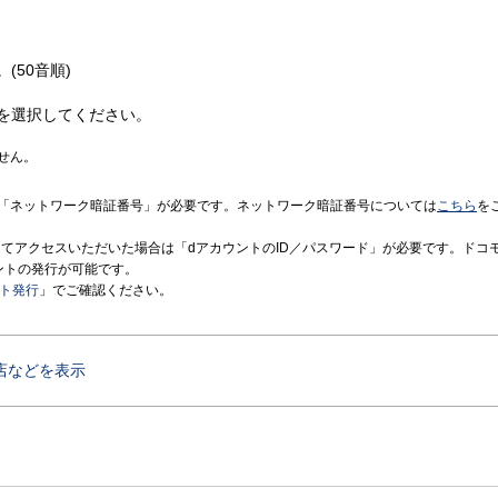
(50音順)
を選択してください。
せん。
「ネットワーク暗証番号」が必要です。ネットワーク暗証番号については
こちら
を
境にてアクセスいただいた場合は「dアカウントのID／パスワード」が必要です。ドコ
ントの発行が可能です。
ント発行
」でご確認ください。
店などを表示