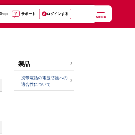
 Shop
サポート
ログインする
MENU
製品
携帯電話の電波防護への
適合性について