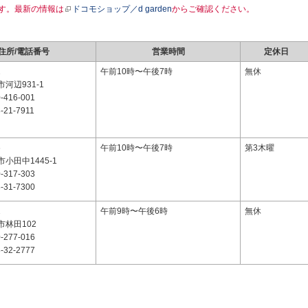
す。最新の情報は
ドコモショップ／d garden
からご確認ください。
住所/電話番号
営業時間
定休日
2
午前10時〜午後7時
無休
河辺931-1
-416-001
-21-7911
6
午前10時〜午後7時
第3木曜
小田中1445-1
-317-303
-31-7300
2
午前9時〜午後6時
無休
林田102
-277-016
-32-2777