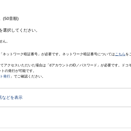
(50音順)
を選択してください。
せん。
「ネットワーク暗証番号」が必要です。ネットワーク暗証番号については
こちら
を
境にてアクセスいただいた場合は「dアカウントのID／パスワード」が必要です。ドコ
ントの発行が可能です。
ント発行
」でご確認ください。
店などを表示