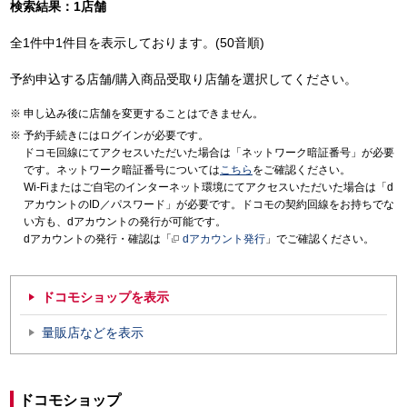
検索結果：1店舗
全1件中1件目を表示しております。(50音順)
予約申込する店舗/購入商品受取り店舗を選択してください。
申し込み後に店舗を変更することはできません。
予約手続きにはログインが必要です。
ドコモ回線にてアクセスいただいた場合は「ネットワーク暗証番号」が必要
です。ネットワーク暗証番号については
こちら
をご確認ください。
Wi-Fiまたはご自宅のインターネット環境にてアクセスいただいた場合は「d
アカウントのID／パスワード」が必要です。ドコモの契約回線をお持ちでな
い方も、dアカウントの発行が可能です。
dアカウントの発行・確認は「
dアカウント発行
」でご確認ください。
ドコモショップを表示
量販店などを表示
ドコモショップ