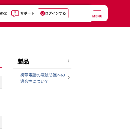
 Shop
サポート
ログインする
MENU
製品
携帯電話の電波防護への
適合性について