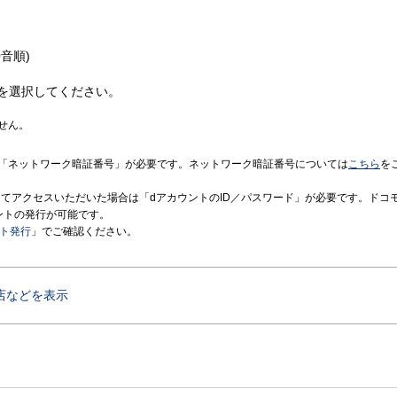
音順)
を選択してください。
せん。
「ネットワーク暗証番号」が必要です。ネットワーク暗証番号については
こちら
を
境にてアクセスいただいた場合は「dアカウントのID／パスワード」が必要です。ドコ
ントの発行が可能です。
ント発行
」でご確認ください。
店などを表示