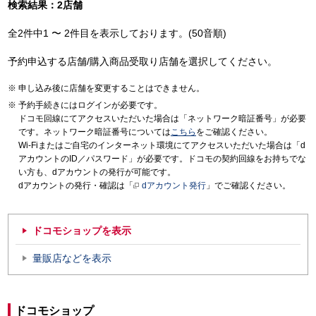
検索結果：2店舗
全2件中1 〜 2件目を表示しております。(50音順)
予約申込する店舗/購入商品受取り店舗を選択してください。
申し込み後に店舗を変更することはできません。
予約手続きにはログインが必要です。
ドコモ回線にてアクセスいただいた場合は「ネットワーク暗証番号」が必要
です。ネットワーク暗証番号については
こちら
をご確認ください。
Wi-Fiまたはご自宅のインターネット環境にてアクセスいただいた場合は「d
アカウントのID／パスワード」が必要です。ドコモの契約回線をお持ちでな
い方も、dアカウントの発行が可能です。
dアカウントの発行・確認は「
dアカウント発行
」でご確認ください。
ドコモショップを表示
量販店などを表示
ドコモショップ