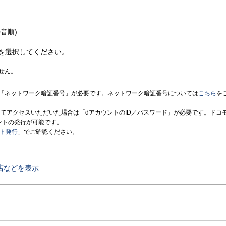
音順)
を選択してください。
せん。
「ネットワーク暗証番号」が必要です。ネットワーク暗証番号については
こちら
を
境にてアクセスいただいた場合は「dアカウントのID／パスワード」が必要です。ドコ
ントの発行が可能です。
ント発行
」でご確認ください。
店などを表示