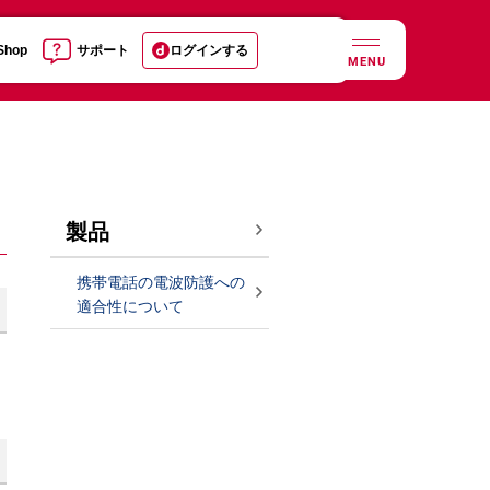
 Shop
サポート
ログインする
MENU
製品
携帯電話の電波防護への
適合性について