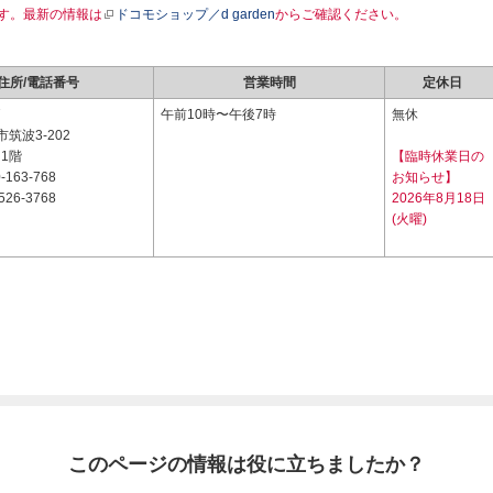
す。最新の情報は
ドコモショップ／d garden
からご確認ください。
住所/電話番号
営業時間
定休日
7
午前10時〜午後7時
無休
筑波3-202
 1階
【臨時休業日の
-163-768
お知らせ】
526-3768
2026年8月18日
(火曜)
このページの情報は役に立ちましたか？