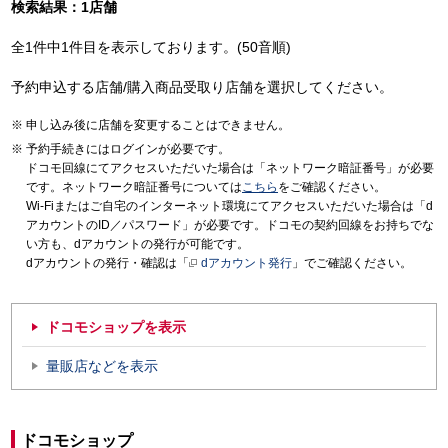
検索結果：1店舗
全1件中1件目を表示しております。(50音順)
予約申込する店舗/購入商品受取り店舗を選択してください。
申し込み後に店舗を変更することはできません。
予約手続きにはログインが必要です。
ドコモ回線にてアクセスいただいた場合は「ネットワーク暗証番号」が必要
です。ネットワーク暗証番号については
こちら
をご確認ください。
Wi-Fiまたはご自宅のインターネット環境にてアクセスいただいた場合は「d
アカウントのID／パスワード」が必要です。ドコモの契約回線をお持ちでな
い方も、dアカウントの発行が可能です。
dアカウントの発行・確認は「
dアカウント発行
」でご確認ください。
ドコモショップを表示
量販店などを表示
ドコモショップ