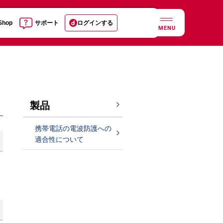
 Shop
サポート
ログインする
MENU
製品
携帯電話の電波防護への
適合性について