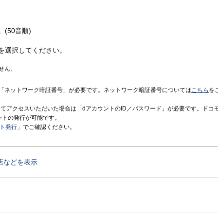
(50音順)
を選択してください。
せん。
「ネットワーク暗証番号」が必要です。ネットワーク暗証番号については
こちら
を
境にてアクセスいただいた場合は「dアカウントのID／パスワード」が必要です。ドコ
ントの発行が可能です。
ント発行
」でご確認ください。
店などを表示