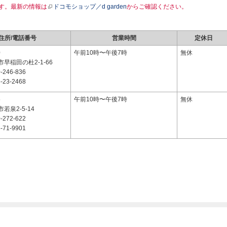
す。最新の情報は
ドコモショップ／d garden
からご確認ください。
住所/電話番号
営業時間
定休日
0
午前10時〜午後7時
無休
早稲田の杜2-1-66
-246-836
-23-2468
5
午前10時〜午後7時
無休
若泉2-5-14
-272-622
-71-9901