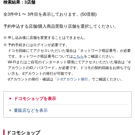
検索結果：3店舗
全3件中1 〜 3件目を表示しております。(50音順)
予約申込する店舗/購入商品受取り店舗を選択してください。
申し込み後に店舗を変更することはできません。
予約手続きにはログインが必要です。
ドコモ回線にてアクセスいただいた場合は「ネットワーク暗証番号」が必要
です。ネットワーク暗証番号については
こちら
をご確認ください。
Wi-Fiまたはご自宅のインターネット環境にてアクセスいただいた場合は「d
アカウントのID／パスワード」が必要です。ドコモの契約回線をお持ちでな
い方も、dアカウントの発行が可能です。
dアカウントの発行・確認は「
dアカウント発行
」でご確認ください。
ドコモショップを表示
量販店などを表示
ドコモショップ