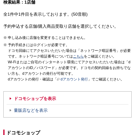
検索結果：1店舗
全1件中1件目を表示しております。(50音順)
予約申込する店舗/購入商品受取り店舗を選択してください。
申し込み後に店舗を変更することはできません。
予約手続きにはログインが必要です。
ドコモ回線にてアクセスいただいた場合は「ネットワーク暗証番号」が必要
です。ネットワーク暗証番号については
こちら
をご確認ください。
Wi-Fiまたはご自宅のインターネット環境にてアクセスいただいた場合は「d
アカウントのID／パスワード」が必要です。ドコモの契約回線をお持ちでな
い方も、dアカウントの発行が可能です。
dアカウントの発行・確認は「
dアカウント発行
」でご確認ください。
ドコモショップを表示
量販店などを表示
ドコモショップ