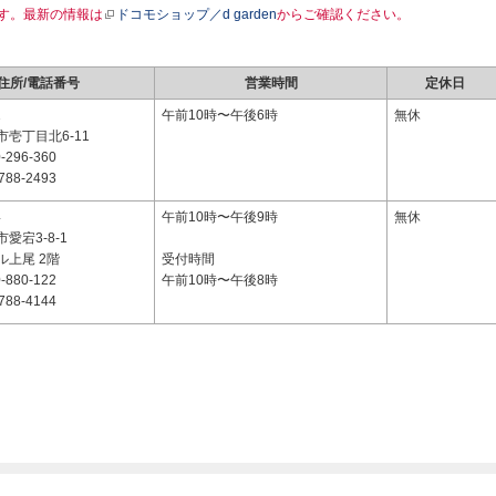
す。最新の情報は
ドコモショップ／d garden
からご確認ください。
住所/電話番号
営業時間
定休日
1
午前10時〜午後6時
無休
壱丁目北6-11
-296-360
788-2493
4
午前10時〜午後9時
無休
愛宕3-8-1
ル上尾 2階
受付時間
-880-122
午前10時〜午後8時
788-4144