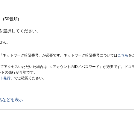
(50音順)
を選択してください。
せん。
「ネットワーク暗証番号」が必要です。ネットワーク暗証番号については
こちら
を
境にてアクセスいただいた場合は「dアカウントのID／パスワード」が必要です。ドコ
ントの発行が可能です。
ント発行
」でご確認ください。
店などを表示