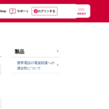
 Shop
サポート
ログインする
MENU
製品
携帯電話の電波防護への
適合性について