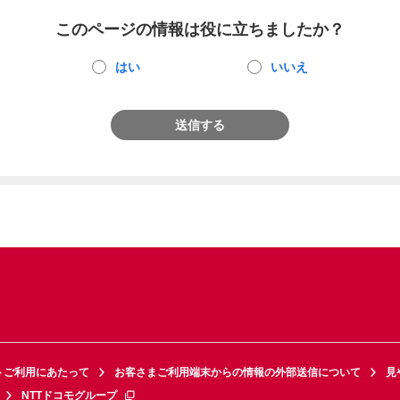
このページの情報は役に立ちましたか？
はい
いいえ
送信する
トご利用にあたって
お客さまご利用端末からの情報の外部送信について
見
NTTドコモグループ