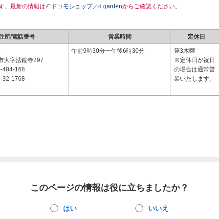
す。最新の情報は
ドコモショップ／d garden
からご確認ください。
住所/電話番号
営業時間
定休日
4
午前9時30分〜午後6時30分
第3木曜
市大字法鏡寺297
※定休日が祝日
-484-168
の場合は通常営
-32-1768
業いたします。
このページの情報は役に立ちましたか？
はい
いいえ