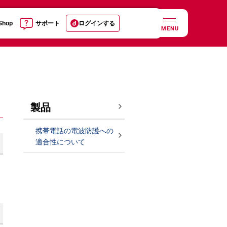
 Shop
サポート
ログインする
MENU
製品
携帯電話の電波防護への
適合性について