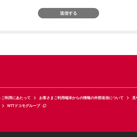
送信する
トご利用にあたって
お客さまご利用端末からの情報の外部送信について
見
NTTドコモグループ