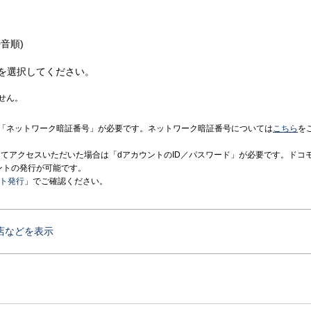
音順)
を選択してください。
せん。
「ネットワーク暗証番号」が必要です。ネットワーク暗証番号については
こちら
を
境にてアクセスいただいた場合は「dアカウントのID／パスワード」が必要です。ドコ
ントの発行が可能です。
ント発行
」でご確認ください。
店などを表示