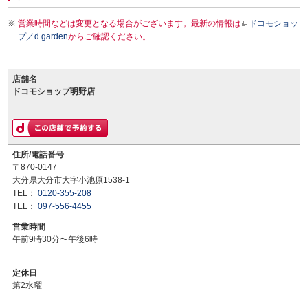
営業時間などは変更となる場合がございます。最新の情報は
ドコモショッ
プ／d garden
からご確認ください。
店舗名
ドコモショップ明野店
住所/電話番号
〒870-0147
大分県大分市大字小池原1538-1
TEL：
0120-355-208
TEL：
097-556-4455
営業時間
午前9時30分〜午後6時
定休日
第2水曜