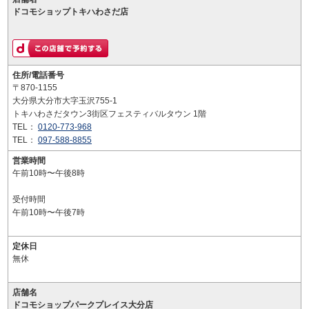
ドコモショップトキハわさだ店
住所/電話番号
〒870-1155
大分県大分市大字玉沢755-1
トキハわさだタウン3街区フェスティバルタウン 1階
TEL：
0120-773-968
TEL：
097-588-8855
営業時間
午前10時〜午後8時
受付時間
午前10時〜午後7時
定休日
無休
店舗名
ドコモショップパークプレイス大分店