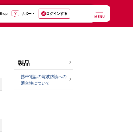
 Shop
サポート
ログインする
MENU
製品
携帯電話の電波防護への
適合性について