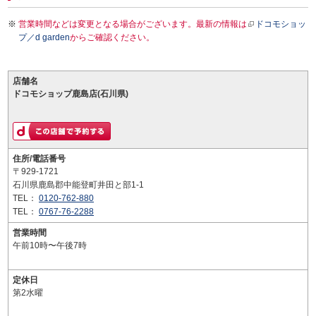
営業時間などは変更となる場合がございます。最新の情報は
ドコモショッ
プ／d garden
からご確認ください。
店舗名
ドコモショップ鹿島店(石川県)
住所/電話番号
〒929-1721
石川県鹿島郡中能登町井田と部1-1
TEL：
0120-762-880
TEL：
0767-76-2288
営業時間
午前10時〜午後7時
定休日
第2水曜