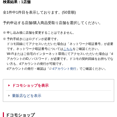
検索結果：1店舗
全1件中1件目を表示しております。(50音順)
予約申込する店舗/購入商品受取り店舗を選択してください。
申し込み後に店舗を変更することはできません。
予約手続きにはログインが必要です。
ドコモ回線にてアクセスいただいた場合は「ネットワーク暗証番号」が必要
です。ネットワーク暗証番号については
こちら
をご確認ください。
Wi-Fiまたはご自宅のインターネット環境にてアクセスいただいた場合は「d
アカウントのID／パスワード」が必要です。ドコモの契約回線をお持ちでな
い方も、dアカウントの発行が可能です。
dアカウントの発行・確認は「
dアカウント発行
」でご確認ください。
ドコモショップを表示
量販店などを表示
ドコモショップ