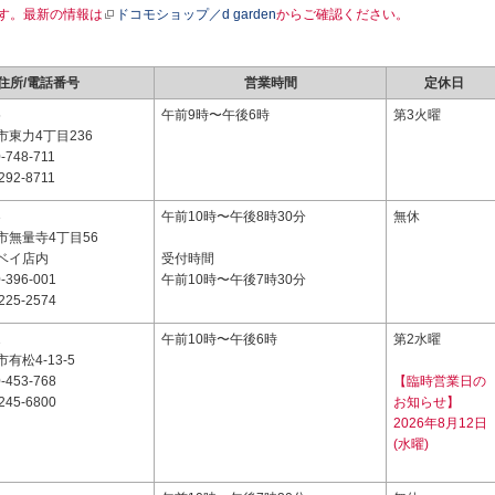
す。最新の情報は
ドコモショップ／d garden
からご確認ください。
住所/電話番号
営業時間
定休日
5
午前9時〜午後6時
第3火曜
東力4丁目236
-748-711
292-8711
3
午前10時〜午後8時30分
無休
市無量寺4丁目56
ベイ店内
受付時間
-396-001
午前10時〜午後7時30分
225-2574
1
午前10時〜午後6時
第2水曜
有松4-13-5
-453-768
【臨時営業日の
245-6800
お知らせ】
2026年8月12日
(水曜)