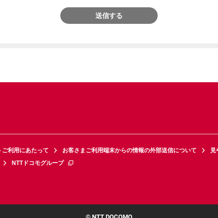
送信する
トご利用にあたって
お客さまご利用端末からの情報の外部送信について
見
NTTドコモグループ
© NTT DOCOMO