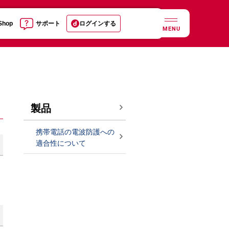
 Shop
サポート
ログインする
MENU
製品
携帯電話の電波防護への
適合性について