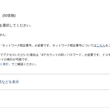
(50音順)
を選択してください。
せん。
「ネットワーク暗証番号」が必要です。ネットワーク暗証番号については
こちら
を
境にてアクセスいただいた場合は「dアカウントのID／パスワード」が必要です。ドコ
ントの発行が可能です。
ント発行
」でご確認ください。
店などを表示