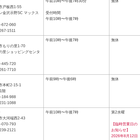
9
午前10時〜午後7時30分
無休
戸板西1-55
ン金沢示野SC マックス
受付時間
午前10時〜午後7時
-672-060
267-1511
7
午前10時〜午後7時
無休
もりの里1-70
の里ショッピングセンタ
-445-720
261-7710
3
午前9時〜午後6時
無休
本町2-15-1
1階
-184-988
231-1088
0
午前10時〜午後7時
第2水曜
大河端西2-43
-070-793
【臨時営業日の
239-2121
お知らせ】
2026年8月12日