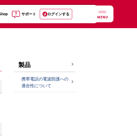
 Shop
サポート
ログインする
MENU
製品
携帯電話の電波防護への
適合性について