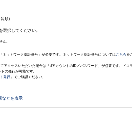
音順)
を選択してください。
せん。
「ネットワーク暗証番号」が必要です。ネットワーク暗証番号については
こちら
を
境にてアクセスいただいた場合は「dアカウントのID／パスワード」が必要です。ドコ
ントの発行が可能です。
ント発行
」でご確認ください。
店などを表示