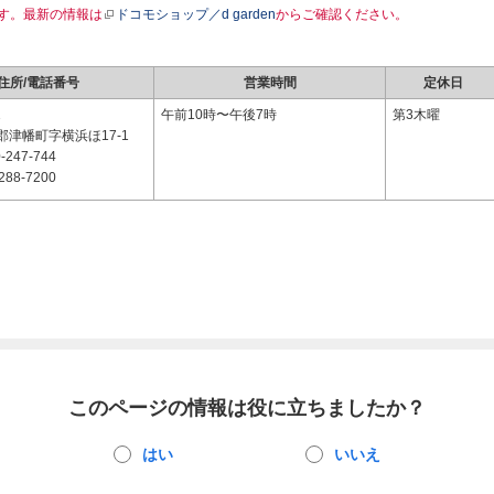
す。最新の情報は
ドコモショップ／d garden
からご確認ください。
住所/電話番号
営業時間
定休日
1
午前10時〜午後7時
第3木曜
津幡町字横浜ほ17-1
-247-744
288-7200
このページの情報は役に立ちましたか？
はい
いいえ