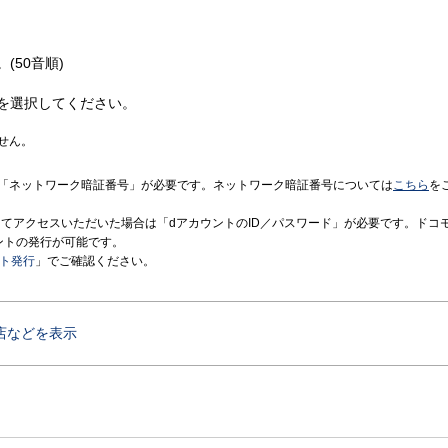
(50音順)
を選択してください。
せん。
「ネットワーク暗証番号」が必要です。ネットワーク暗証番号については
こちら
を
境にてアクセスいただいた場合は「dアカウントのID／パスワード」が必要です。ドコ
ントの発行が可能です。
ント発行
」でご確認ください。
店などを表示