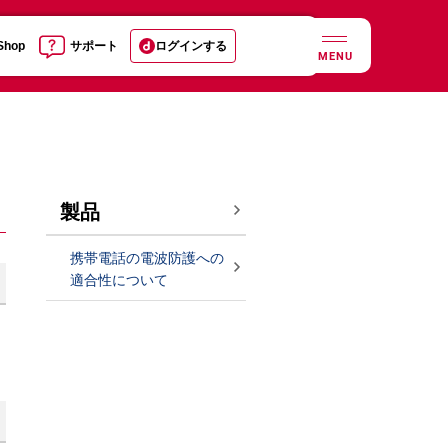
 Shop
サポート
ログインする
MENU
製品
携帯電話の電波防護への
適合性について