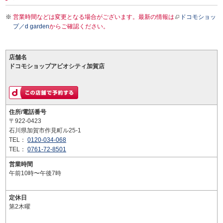
営業時間などは変更となる場合がございます。最新の情報は
ドコモショッ
プ／d garden
からご確認ください。
店舗名
ドコモショップアビオシティ加賀店
住所/電話番号
〒922-0423
石川県加賀市作見町ル25-1
TEL：
0120-034-068
TEL：
0761-72-8501
営業時間
午前10時〜午後7時
定休日
第2木曜