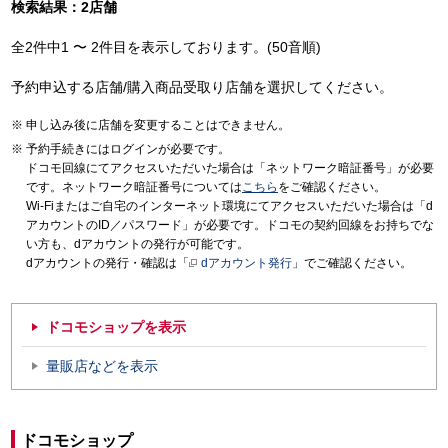
検索結果：2店舗
全2件中1 〜 2件目を表示しております。(50音順)
予約申込する店舗/購入商品受取り店舗を選択してください。
申し込み後に店舗を変更することはできません。
予約手続きにはログインが必要です。
ドコモ回線にてアクセスいただいた場合は「ネットワーク暗証番号」が必要
です。ネットワーク暗証番号については
こちら
をご確認ください。
Wi-Fiまたはご自宅のインターネット環境にてアクセスいただいた場合は「d
アカウントのID／パスワード」が必要です。ドコモの契約回線をお持ちでな
い方も、dアカウントの発行が可能です。
dアカウントの発行・確認は「
dアカウント発行
」でご確認ください。
ドコモショップを表示
量販店などを表示
ドコモショップ