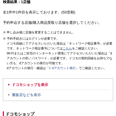
検索結果：1店舗
全1件中1件目を表示しております。(50音順)
予約申込する店舗/購入商品受取り店舗を選択してください。
申し込み後に店舗を変更することはできません。
予約手続きにはログインが必要です。
ドコモ回線にてアクセスいただいた場合は「ネットワーク暗証番号」が必要
です。ネットワーク暗証番号については
こちら
をご確認ください。
Wi-Fiまたはご自宅のインターネット環境にてアクセスいただいた場合は「d
アカウントのID／パスワード」が必要です。ドコモの契約回線をお持ちでな
い方も、dアカウントの発行が可能です。
dアカウントの発行・確認は「
dアカウント発行
」でご確認ください。
ドコモショップを表示
量販店などを表示
ドコモショップ