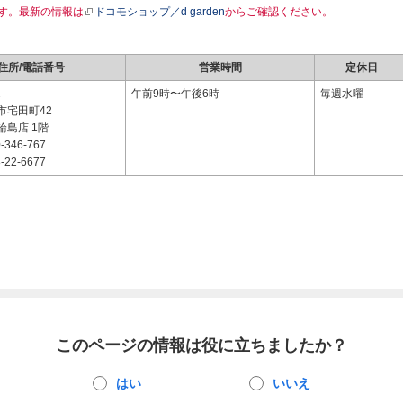
す。最新の情報は
ドコモショップ／d garden
からご確認ください。
住所/電話番号
営業時間
定休日
2
午前9時〜午後6時
毎週水曜
市宅田町42
輪島店 1階
-346-767
-22-6677
このページの情報は役に立ちましたか？
はい
いいえ