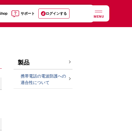
 Shop
サポート
ログインする
MENU
製品
携帯電話の電波防護への
適合性について