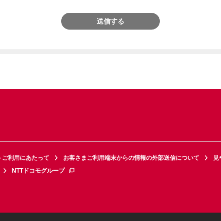
送信する
トご利用にあたって
お客さまご利用端末からの情報の外部送信について
見
NTTドコモグループ