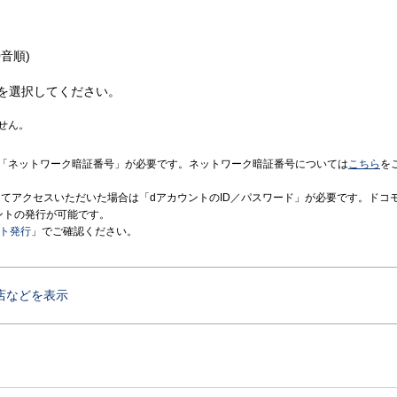
音順)
を選択してください。
せん。
「ネットワーク暗証番号」が必要です。ネットワーク暗証番号については
こちら
を
境にてアクセスいただいた場合は「dアカウントのID／パスワード」が必要です。ドコ
ントの発行が可能です。
ント発行
」でご確認ください。
店などを表示