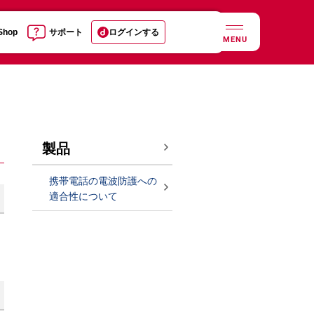
 Shop
サポート
ログインする
MENU
製品
携帯電話の電波防護への
適合性について