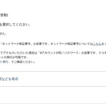
音順)
を選択してください。
せん。
「ネットワーク暗証番号」が必要です。ネットワーク暗証番号については
こちら
を
境にてアクセスいただいた場合は「dアカウントのID／パスワード」が必要です。ドコ
ントの発行が可能です。
ント発行
」でご確認ください。
店などを表示