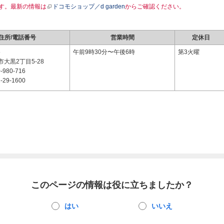
す。最新の情報は
ドコモショップ／d garden
からご確認ください。
住所/電話番号
営業時間
定休日
5
午前9時30分〜午後6時
第3火曜
大黒2丁目5-28
-980-716
-29-1600
このページの情報は役に立ちましたか？
はい
いいえ