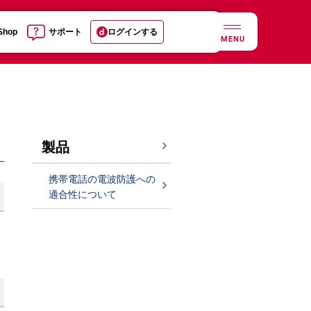
 Shop
サポート
ログインする
MENU
製品
携帯電話の電波防護への
適合性について