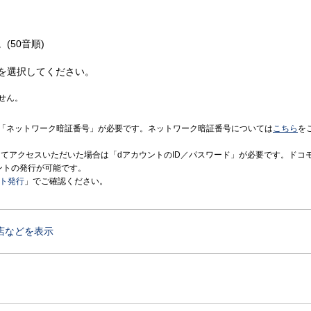
(50音順)
を選択してください。
せん。
「ネットワーク暗証番号」が必要です。ネットワーク暗証番号については
こちら
を
境にてアクセスいただいた場合は「dアカウントのID／パスワード」が必要です。ドコ
ントの発行が可能です。
ント発行
」でご確認ください。
店などを表示