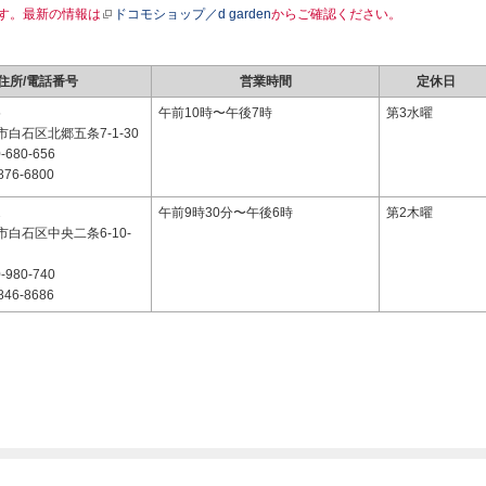
す。最新の情報は
ドコモショップ／d garden
からご確認ください。
住所/電話番号
営業時間
定休日
5
午前10時〜午後7時
第3水曜
白石区北郷五条7-1-30
-680-656
876-6800
2
午前9時30分〜午後6時
第2木曜
白石区中央二条6-10-
-980-740
846-8686