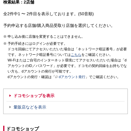
検索結果：2店舗
全2件中1 〜 2件目を表示しております。(50音順)
予約申込する店舗/購入商品受取り店舗を選択してください。
申し込み後に店舗を変更することはできません。
予約手続きにはログインが必要です。
ドコモ回線にてアクセスいただいた場合は「ネットワーク暗証番号」が必要
です。ネットワーク暗証番号については
こちら
をご確認ください。
Wi-Fiまたはご自宅のインターネット環境にてアクセスいただいた場合は「d
アカウントのID／パスワード」が必要です。ドコモの契約回線をお持ちでな
い方も、dアカウントの発行が可能です。
dアカウントの発行・確認は「
dアカウント発行
」でご確認ください。
ドコモショップを表示
量販店などを表示
ドコモショップ