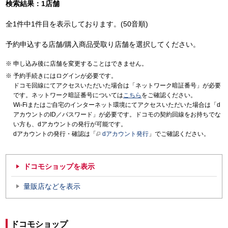
検索結果：1店舗
全1件中1件目を表示しております。(50音順)
予約申込する店舗/購入商品受取り店舗を選択してください。
申し込み後に店舗を変更することはできません。
予約手続きにはログインが必要です。
ドコモ回線にてアクセスいただいた場合は「ネットワーク暗証番号」が必要
です。ネットワーク暗証番号については
こちら
をご確認ください。
Wi-Fiまたはご自宅のインターネット環境にてアクセスいただいた場合は「d
アカウントのID／パスワード」が必要です。ドコモの契約回線をお持ちでな
い方も、dアカウントの発行が可能です。
dアカウントの発行・確認は「
dアカウント発行
」でご確認ください。
ドコモショップを表示
量販店などを表示
ドコモショップ