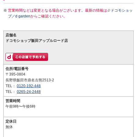
営業時間などは変更となる場合がございます。最新の情報は
ドコモショッ
プ／d garden
からご確認ください。
店舗名
ドコモショップ飯田アップルロード店
住所/電話番号
〒395-0804
長野県飯田市鼎名古熊2513-2
TEL：
0120-192-448
TEL：
0265-24-2448
営業時間
午前9時〜午後6時
定休日
無休