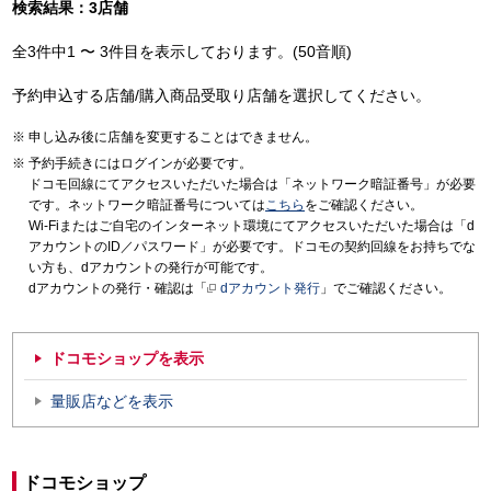
検索結果：3店舗
全3件中1 〜 3件目を表示しております。(50音順)
予約申込する店舗/購入商品受取り店舗を選択してください。
申し込み後に店舗を変更することはできません。
予約手続きにはログインが必要です。
ドコモ回線にてアクセスいただいた場合は「ネットワーク暗証番号」が必要
です。ネットワーク暗証番号については
こちら
をご確認ください。
Wi-Fiまたはご自宅のインターネット環境にてアクセスいただいた場合は「d
アカウントのID／パスワード」が必要です。ドコモの契約回線をお持ちでな
い方も、dアカウントの発行が可能です。
dアカウントの発行・確認は「
dアカウント発行
」でご確認ください。
ドコモショップを表示
量販店などを表示
ドコモショップ