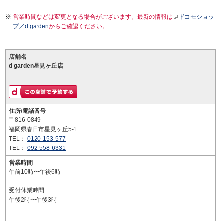
営業時間などは変更となる場合がございます。最新の情報は
ドコモショッ
プ／d garden
からご確認ください。
店舗名
d garden星見ヶ丘店
住所/電話番号
〒816-0849
福岡県春日市星見ヶ丘5-1
TEL：
0120-153-577
TEL：
092-558-6331
営業時間
午前10時〜午後6時
受付休業時間
午後2時〜午後3時