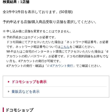
検索結果：1店舗
全1件中1件目を表示しております。(50音順)
予約申込する店舗/購入商品受取り店舗を選択してください。
申し込み後に店舗を変更することはできません。
予約手続きにはログインが必要です。
ドコモ回線にてアクセスいただいた場合は「ネットワーク暗証番号」が必要
です。ネットワーク暗証番号については
こちら
をご確認ください。
Wi-Fiまたはご自宅のインターネット環境にてアクセスいただいた場合は「d
アカウントのID／パスワード」が必要です。ドコモの契約回線をお持ちでな
い方も、dアカウントの発行が可能です。
dアカウントの発行・確認は「
dアカウント発行
」でご確認ください。
ドコモショップを表示
量販店などを表示
ドコモショップ