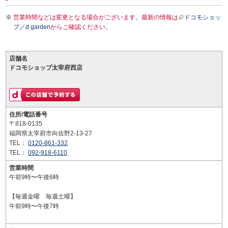
営業時間などは変更となる場合がございます。最新の情報は
ドコモショッ
プ／d garden
からご確認ください。
店舗名
ドコモショップ太宰府西店
住所/電話番号
〒818-0135
福岡県太宰府市向佐野2-13-27
TEL：
0120-861-332
TEL：
092-918-6110
営業時間
午前9時〜午後6時
【毎週金曜 毎週土曜】
午前9時〜午後7時