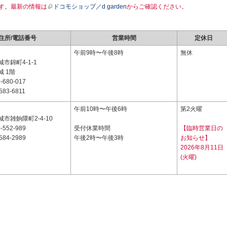
す。最新の情報は
ドコモショップ／d garden
からご確認ください。
住所/電話番号
営業時間
定休日
5
午前9時〜午後8時
無休
市錦町4-1-1
 1階
-680-017
583-6811
3
午前10時〜午後6時
第2火曜
市雑餉隈町2-4-10
-552-989
受付休業時間
【臨時営業日の
584-2989
午後2時〜午後3時
お知らせ】
2026年8月11日
(火曜)