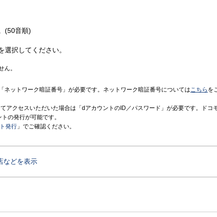
(50音順)
を選択してください。
せん。
「ネットワーク暗証番号」が必要です。ネットワーク暗証番号については
こちら
を
境にてアクセスいただいた場合は「dアカウントのID／パスワード」が必要です。ドコ
ントの発行が可能です。
ント発行
」でご確認ください。
店などを表示