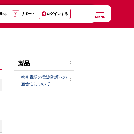
 Shop
サポート
ログインする
MENU
製品
携帯電話の電波防護への
適合性について