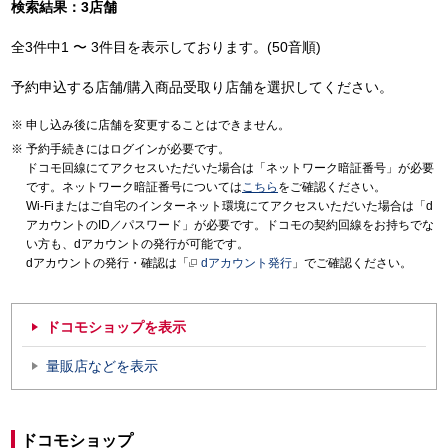
検索結果：3店舗
全3件中1 〜 3件目を表示しております。(50音順)
予約申込する店舗/購入商品受取り店舗を選択してください。
申し込み後に店舗を変更することはできません。
予約手続きにはログインが必要です。
ドコモ回線にてアクセスいただいた場合は「ネットワーク暗証番号」が必要
です。ネットワーク暗証番号については
こちら
をご確認ください。
Wi-Fiまたはご自宅のインターネット環境にてアクセスいただいた場合は「d
アカウントのID／パスワード」が必要です。ドコモの契約回線をお持ちでな
い方も、dアカウントの発行が可能です。
dアカウントの発行・確認は「
dアカウント発行
」でご確認ください。
ドコモショップを表示
量販店などを表示
ドコモショップ