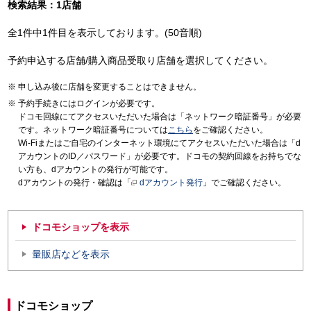
検索結果：1店舗
全1件中1件目を表示しております。(50音順)
予約申込する店舗/購入商品受取り店舗を選択してください。
申し込み後に店舗を変更することはできません。
予約手続きにはログインが必要です。
ドコモ回線にてアクセスいただいた場合は「ネットワーク暗証番号」が必要
です。ネットワーク暗証番号については
こちら
をご確認ください。
Wi-Fiまたはご自宅のインターネット環境にてアクセスいただいた場合は「d
アカウントのID／パスワード」が必要です。ドコモの契約回線をお持ちでな
い方も、dアカウントの発行が可能です。
dアカウントの発行・確認は「
dアカウント発行
」でご確認ください。
ドコモショップを表示
量販店などを表示
ドコモショップ