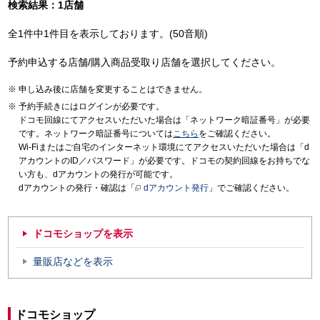
検索結果：1店舗
全1件中1件目を表示しております。(50音順)
予約申込する店舗/購入商品受取り店舗を選択してください。
申し込み後に店舗を変更することはできません。
予約手続きにはログインが必要です。
ドコモ回線にてアクセスいただいた場合は「ネットワーク暗証番号」が必要
です。ネットワーク暗証番号については
こちら
をご確認ください。
Wi-Fiまたはご自宅のインターネット環境にてアクセスいただいた場合は「d
アカウントのID／パスワード」が必要です。ドコモの契約回線をお持ちでな
い方も、dアカウントの発行が可能です。
dアカウントの発行・確認は「
dアカウント発行
」でご確認ください。
ドコモショップを表示
量販店などを表示
ドコモショップ