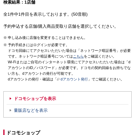
検索結果：1店舗
全1件中1件目を表示しております。(50音順)
予約申込する店舗/購入商品受取り店舗を選択してください。
申し込み後に店舗を変更することはできません。
予約手続きにはログインが必要です。
ドコモ回線にてアクセスいただいた場合は「ネットワーク暗証番号」が必要
です。ネットワーク暗証番号については
こちら
をご確認ください。
Wi-Fiまたはご自宅のインターネット環境にてアクセスいただいた場合は「d
アカウントのID／パスワード」が必要です。ドコモの契約回線をお持ちでな
い方も、dアカウントの発行が可能です。
dアカウントの発行・確認は「
dアカウント発行
」でご確認ください。
ドコモショップを表示
量販店などを表示
ドコモショップ