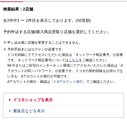
検索結果：2店舗
全2件中1 〜 2件目を表示しております。(50音順)
予約申込する店舗/購入商品受取り店舗を選択してください。
申し込み後に店舗を変更することはできません。
予約手続きにはログインが必要です。
ドコモ回線にてアクセスいただいた場合は「ネットワーク暗証番号」が必要
です。ネットワーク暗証番号については
こちら
をご確認ください。
Wi-Fiまたはご自宅のインターネット環境にてアクセスいただいた場合は「d
アカウントのID／パスワード」が必要です。ドコモの契約回線をお持ちでな
い方も、dアカウントの発行が可能です。
dアカウントの発行・確認は「
dアカウント発行
」でご確認ください。
ドコモショップを表示
量販店などを表示