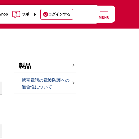
 Shop
サポート
ログインする
MENU
製品
携帯電話の電波防護への
適合性について