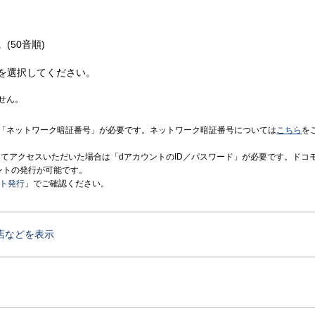
(50音順)
を選択してください。
せん。
「ネットワーク暗証番号」が必要です。ネットワーク暗証番号については
こちら
を
境にてアクセスいただいた場合は「dアカウントのID／パスワード」が必要です。ドコ
ントの発行が可能です。
ント発行
」でご確認ください。
店などを表示