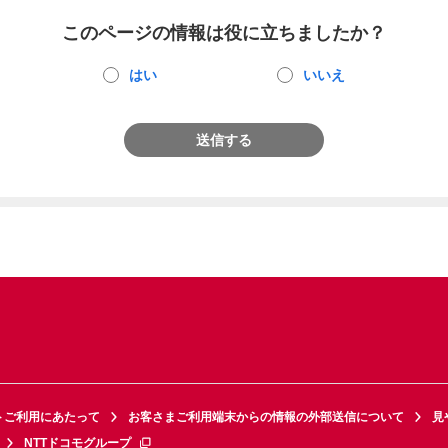
このページの情報は役に立ちましたか？
はい
いいえ
送信する
トご利用にあたって
お客さまご利用端末からの情報の外部送信について
見
NTTドコモグループ