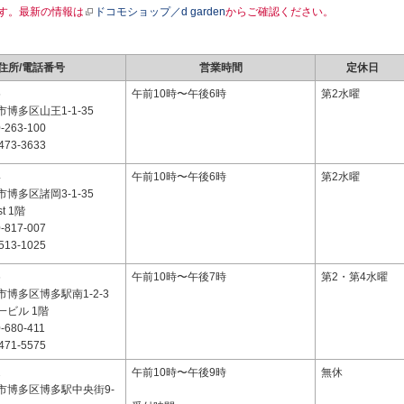
す。最新の情報は
ドコモショップ／d garden
からご確認ください。
住所/電話番号
営業時間
定休日
5
午前10時〜午後6時
第2水曜
博多区山王1-1-35
-263-100
473-3633
4
午前10時〜午後6時
第2水曜
博多区諸岡3-1-35
st 1階
-817-007
513-1025
6
午前10時〜午後7時
第2・第4水曜
博多区博多駅南1-2-3
一ビル 1階
-680-411
471-5575
2
午前10時〜午後9時
無休
市博多区博多駅中央街9-