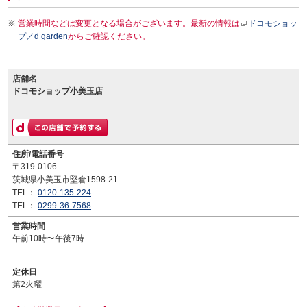
営業時間などは変更となる場合がございます。最新の情報は
ドコモショッ
プ／d garden
からご確認ください。
店舗名
ドコモショップ小美玉店
住所/電話番号
〒319-0106
茨城県小美玉市堅倉1598-21
TEL：
0120-135-224
TEL：
0299-36-7568
営業時間
午前10時〜午後7時
定休日
第2火曜