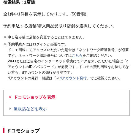
検索結果：1店舗
全1件中1件目を表示しております。(50音順)
予約申込する店舗/購入商品受取り店舗を選択してください。
申し込み後に店舗を変更することはできません。
予約手続きにはログインが必要です。
ドコモ回線にてアクセスいただいた場合は「ネットワーク暗証番号」が必要
です。ネットワーク暗証番号については
こちら
をご確認ください。
Wi-Fiまたはご自宅のインターネット環境にてアクセスいただいた場合は「d
アカウントのID／パスワード」が必要です。ドコモの契約回線をお持ちでな
い方も、dアカウントの発行が可能です。
dアカウントの発行・確認は「
dアカウント発行
」でご確認ください。
ドコモショップを表示
量販店などを表示
ドコモショップ