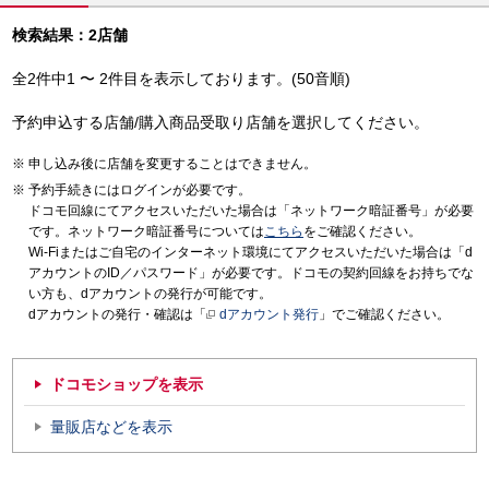
検索結果：2店舗
全2件中1 〜 2件目を表示しております。(50音順)
予約申込する店舗/購入商品受取り店舗を選択してください。
申し込み後に店舗を変更することはできません。
予約手続きにはログインが必要です。
ドコモ回線にてアクセスいただいた場合は「ネットワーク暗証番号」が必要
です。ネットワーク暗証番号については
こちら
をご確認ください。
Wi-Fiまたはご自宅のインターネット環境にてアクセスいただいた場合は「d
アカウントのID／パスワード」が必要です。ドコモの契約回線をお持ちでな
い方も、dアカウントの発行が可能です。
dアカウントの発行・確認は「
dアカウント発行
」でご確認ください。
ドコモショップを表示
量販店などを表示