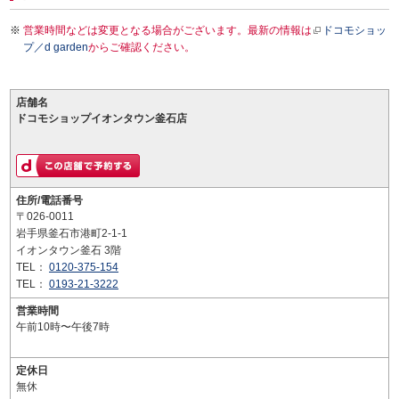
営業時間などは変更となる場合がございます。最新の情報は
ドコモショッ
プ／d garden
からご確認ください。
店舗名
ドコモショップイオンタウン釜石店
住所/電話番号
〒026-0011
岩手県釜石市港町2-1-1
イオンタウン釜石 3階
TEL：
0120-375-154
TEL：
0193-21-3222
営業時間
午前10時〜午後7時
定休日
無休