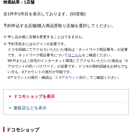
検索結果：1店舗
全1件中1件目を表示しております。(50音順)
予約申込する店舗/購入商品受取り店舗を選択してください。
申し込み後に店舗を変更することはできません。
予約手続きにはログインが必要です。
ドコモ回線にてアクセスいただいた場合は「ネットワーク暗証番号」が必要
です。ネットワーク暗証番号については
こちら
をご確認ください。
Wi-Fiまたはご自宅のインターネット環境にてアクセスいただいた場合は「d
アカウントのID／パスワード」が必要です。ドコモの契約回線をお持ちでな
い方も、dアカウントの発行が可能です。
dアカウントの発行・確認は「
dアカウント発行
」でご確認ください。
ドコモショップを表示
量販店などを表示
ドコモショップ