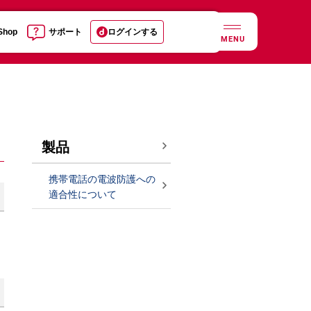
 Shop
サポート
ログインする
MENU
製品
携帯電話の電波防護への
適合性について