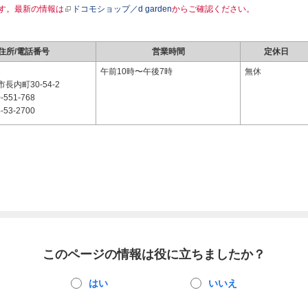
す。最新の情報は
ドコモショップ／d garden
からご確認ください。
住所/電話番号
営業時間
定休日
1
午前10時〜午後7時
無休
長内町30-54-2
-551-768
-53-2700
このページの情報は役に立ちましたか？
はい
いいえ