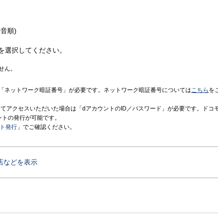
音順)
を選択してください。
せん。
「ネットワーク暗証番号」が必要です。ネットワーク暗証番号については
こちら
を
境にてアクセスいただいた場合は「dアカウントのID／パスワード」が必要です。ドコ
ントの発行が可能です。
ント発行
」でご確認ください。
店などを表示