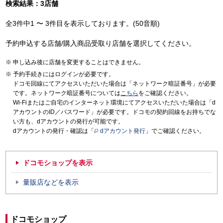
検索結果：3店舗
全3件中1 〜 3件目を表示しております。(50音順)
予約申込する店舗/購入商品受取り店舗を選択してください。
申し込み後に店舗を変更することはできません。
予約手続きにはログインが必要です。
ドコモ回線にてアクセスいただいた場合は「ネットワーク暗証番号」が必要
です。ネットワーク暗証番号については
こちら
をご確認ください。
Wi-Fiまたはご自宅のインターネット環境にてアクセスいただいた場合は「d
アカウントのID／パスワード」が必要です。ドコモの契約回線をお持ちでな
い方も、dアカウントの発行が可能です。
dアカウントの発行・確認は「
dアカウント発行
」でご確認ください。
ドコモショップを表示
量販店などを表示
ドコモショップ