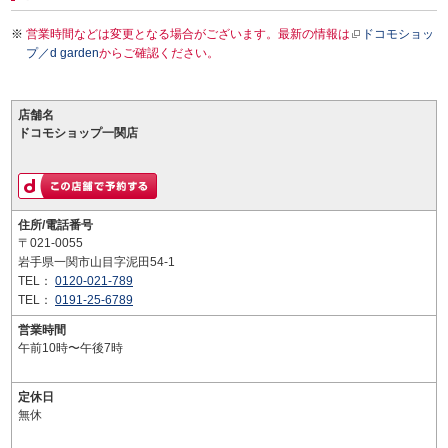
営業時間などは変更となる場合がございます。最新の情報は
ドコモショッ
プ／d garden
からご確認ください。
店舗名
ドコモショップ一関店
住所/電話番号
〒021-0055
岩手県一関市山目字泥田54-1
TEL：
0120-021-789
TEL：
0191-25-6789
営業時間
午前10時〜午後7時
定休日
無休