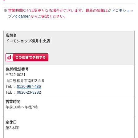
営業時間などは変更となる場合がございます。最新の情報は
ドコモショッ
プ／d garden
からご確認ください。
店舗名
ドコモショップ柳井中央店
住所/電話番号
〒742-0031
山口県柳井市南町2-5-8
TEL：
0120-967-486
TEL：
0820-23-8282
営業時間
午前10時〜午後7時
定休日
第2木曜