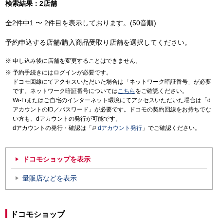
検索結果：2店舗
全2件中1 〜 2件目を表示しております。(50音順)
予約申込する店舗/購入商品受取り店舗を選択してください。
申し込み後に店舗を変更することはできません。
予約手続きにはログインが必要です。
ドコモ回線にてアクセスいただいた場合は「ネットワーク暗証番号」が必要
です。ネットワーク暗証番号については
こちら
をご確認ください。
Wi-Fiまたはご自宅のインターネット環境にてアクセスいただいた場合は「d
アカウントのID／パスワード」が必要です。ドコモの契約回線をお持ちでな
い方も、dアカウントの発行が可能です。
dアカウントの発行・確認は「
dアカウント発行
」でご確認ください。
ドコモショップを表示
量販店などを表示
ドコモショップ