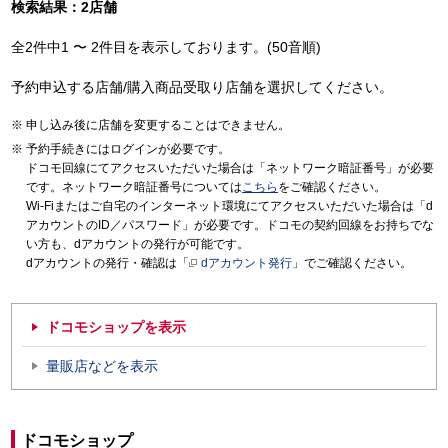
検索結果：2店舗
全2件中1 〜 2件目を表示しております。(50音順)
予約申込する店舗/購入商品受取り店舗を選択してください。
申し込み後に店舗を変更することはできません。
予約手続きにはログインが必要です。
ドコモ回線にてアクセスいただいた場合は「ネットワーク暗証番号」が必要
です。ネットワーク暗証番号については
こちら
をご確認ください。
Wi-Fiまたはご自宅のインターネット環境にてアクセスいただいた場合は「d
アカウントのID／パスワード」が必要です。ドコモの契約回線をお持ちでな
い方も、dアカウントの発行が可能です。
dアカウントの発行・確認は「
dアカウント発行
」でご確認ください。
ドコモショップを表示
量販店などを表示
ドコモショップ